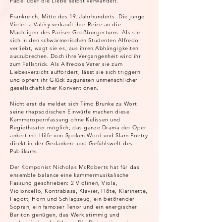
Fabel über die Liebe selbst verwandelt.
Frankreich, Mitte des 19. Jahrhunderts. Die junge
Violetta Valéry verkauft ihre Reize an die
Mächtigen des Pariser Großbürgertums. Als sie
sich in den schwärmerischen Studenten Alfredo
verliebt, wagt sie es, aus ihren Abhängigkeiten
auszubrechen. Doch ihre Vergangenheit wird ihr
zum Fallstrick. Als Alfredos Vater sie zum
Liebesverzicht auffordert, lässt sie sich triggern
und opfert ihr Glück zugunsten unmenschlicher
gesellschaftlicher Konventionen.
Nicht erst da meldet sich Timo Brunke zu Wort:
seine rhapsodischen Einwürfe machen diese
Kammeropernfassung ohne Kulissen und
Regietheater möglich; das ganze Drama der Oper
ankert mit Hilfe von Spoken Word und Slam Poetry
direkt in der Gedanken- und Gefühlswelt des
Publikums.
Der Komponist Nicholas McRoberts hat für das
ensemble balance eine kammermusikalische
Fassung geschrieben: 2 Violinen, Viola,
Violoncello, Kontrabass, Klavier, Flöte, Klarinette,
Fagott, Horn und Schlagzeug, ein betörender
Sopran, ein famoser Tenor und ein energischer
Bariton genügen, das Werk stimmig und