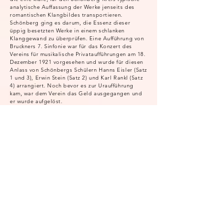
analytische Auffassung der Werke jenseits des
romantischen Klangbildes transportieren.
Schönberg ging es darum, die Essenz dieser
üppig besetzten Werke in einem schlanken
Klanggewand zu überprüfen. Eine Aufführung von
Bruckners 7. Sinfonie war für das Konzert des
Vereins für musikalische Privataufführungen am 18.
Dezember 1921 vorgesehen und wurde für diesen
Anlass von Schönbergs Schülern Hanns Eisler (Satz
1 und 3), Erwin Stein (Satz 2) und Karl Rankl (Satz
4) arrangiert. Noch bevor es zur Uraufführung
kam, war dem Verein das Geld ausgegangen und
er wurde aufgelöst.
Heute, genau 100 Jahre später, stehen wir vor
einem anderen Dilemma: Die Abstandsregeln der
Corona-Pandemie lassen Aufführungen der üppig
besetzten Bruckner-Sinfonie im Original nicht zu.
Was für ein Glück, dass wir in dieser Situation auf
die hervorragend arrangierte Fassung des
Schönberg-Kreises zurückgreifen können, um so
den Menschen trotz Abstand das Erlebnis der
Tiefe und Spiritualität in Bruckners Musik zu
ermöglichen. Und es ist ein Erlebnis! – Auch und
gerade in dieser konzentrierten, auch emotional
verdichteten Form, in der Bruckners Satzkunst fast
schon verführerisch gut durchhörbar wird!