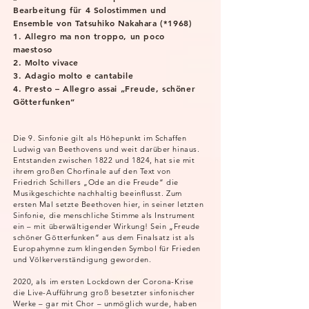
Bearbeitung für 4 Solostimmen und
Ensemble von Tatsuhiko Nakahara (*1968)
1. Allegro ma non troppo, un poco
maestoso
2. Molto vivace
3. Adagio molto e cantabile
4. Presto – Allegro assai „Freude, schöner
Götterfunken“
Die 9. Sinfonie gilt als Höhepunkt im Schaffen
Ludwig van Beethovens und weit darüber hinaus.
Entstanden zwischen 1822 und 1824, hat sie mit
ihrem großen Chorfinale auf den Text von
Friedrich Schillers „Ode an die Freude“ die
Musikgeschichte nachhaltig beeinflusst. Zum
ersten Mal setzte Beethoven hier, in seiner letzten
Sinfonie, die menschliche Stimme als Instrument
ein – mit überwältigender Wirkung! Sein „Freude
schöner Götterfunken“ aus dem Finalsatz ist als
Europahymne zum klingenden Symbol für Frieden
und Völkerverständigung geworden.
2020, als im ersten Lockdown der Corona-Krise
die Live-Aufführung groß besetzter sinfonischer
Werke – gar mit Chor – unmöglich wurde, haben