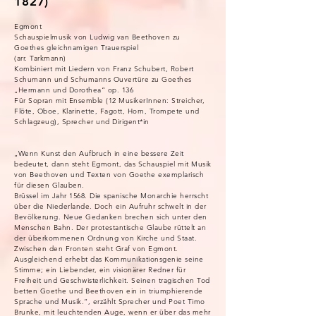
1827)
Egmont
Schauspielmusik von Ludwig van Beethoven zu
Goethes gleichnamigen Trauerspiel
(arr. Tarkmann)
Kombiniert mit Liedern von Franz Schubert, Robert
Schumann und Schumanns Ouvertüre zu Goethes
„Hermann und Dorothea“ op. 136
Für Sopran mit Ensemble (12 MusikerInnen: Streicher,
Flöte, Oboe, Klarinette, Fagott, Horn, Trompete und
Schlagzeug), Sprecher und Dirigent*in
„Wenn Kunst den Aufbruch in eine bessere Zeit
bedeutet, dann steht Egmont, das Schauspiel mit Musik
von Beethoven und Texten von Goethe exemplarisch
für diesen Glauben.
Brüssel im Jahr 1568. Die spanische Monarchie herrscht
über die Niederlande. Doch ein Aufruhr schwelt in der
Bevölkerung. Neue Gedanken brechen sich unter den
Menschen Bahn. Der protestantische Glaube rüttelt an
der überkommenen Ordnung von Kirche und Staat.
Zwischen den Fronten steht Graf von Egmont.
Ausgleichend erhebt das Kommunikationsgenie seine
Stimme; ein Liebender, ein visionärer Redner für
Freiheit und Geschwisterlichkeit. Seinen tragischen Tod
betten Goethe und Beethoven ein in triumphierende
Sprache und Musik.“, erzählt Sprecher und Poet Timo
Brunke, mit leuchtenden Auge, wenn er über das mehr