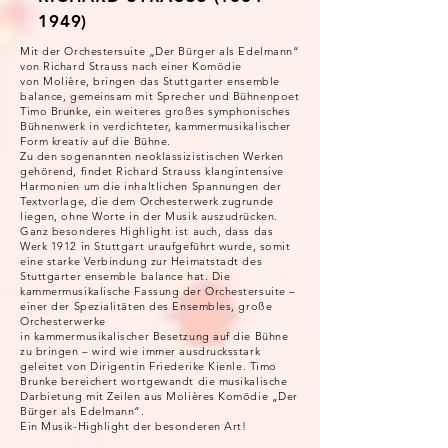
1949)
Mit der Orchestersuite „Der Bürger als Edelmann“
von Richard Strauss nach einer Komödie
von Molière, bringen das Stuttgarter ensemble
balance, gemeinsam mit Sprecher und Bühnenpoet
Timo Brunke, ein weiteres großes symphonisches
Bühnenwerk in verdichteter, kammermusikalischer
Form kreativ auf die Bühne.
Zu den sogenannten neoklassizistischen Werken
gehörend, findet Richard Strauss klangintensive
Harmonien um die inhaltlichen Spannungen der
Textvorlage, die dem Orchesterwerk zugrunde
liegen, ohne Worte in der Musik auszudrücken.
Ganz besonderes Highlight ist auch, dass das
Werk 1912 in Stuttgart uraufgeführt wurde, somit
eine starke Verbindung zur Heimatstadt des
Stuttgarter ensemble balance hat. Die
kammermusikalische Fassung der Orchestersuite –
einer der Spezialitäten des Ensembles, große
Orchesterwerke
in kammermusikalischer Besetzung auf die Bühne
zu bringen – wird wie immer ausdrucksstark
geleitet von Dirigentin Friederike Kienle. Timo
Brunke bereichert wortgewandt die musikalische
Darbietung mit Zeilen aus Molières Komödie „Der
Bürger als Edelmann“.
Ein Musik-Highlight der besonderen Art!