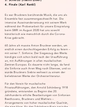
4. Finale (Karl Rankl)
Es war Bruckners berührende Musik, die uns als
Ensemble fest zusammengeschweißt hat. Die
intensive Auseinandersetzung mit seinem Werk
während der Probenarbeit für unsere Einspielung
beim SWR im August 2020 hat uns sowohl
künstlerisch wie menschlich durch die Corona-
Krise gebracht.
60 Jahre alt musste Anton Bruckner werden, um
endlich einen durchschlagenden Erfolg zu feiern –
mit seiner 7. Sinfonie. Der Siegeszug des Werks
kündigte sich schon bald nach der Uraufführung
an, mit Aufführungen in allen musikalischen
Zentren Europas. Es dauerte nicht lange, da fand
die Sinfonie auch ihren Weg nach Übersee, und so
wurde Bruckners Siebte weltweit zu einem der
beliebtesten Werke der Orchesterliteratur.
Für den Verein für musikalische
Privataufführungen, den Arnold Schönberg 1918
gründete, entstanden zu Beginn des 20.
Jahrhunderts etliche Bearbeitungen von Sinfonien
Beethovens, Bruckners und Mahlers –
Arrangements von hoher musikalischer Qualität,
die eine klare, für den Schönberg-Kreis typische