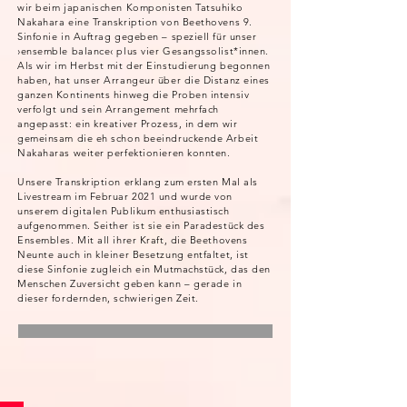
wir beim japanischen Komponisten Tatsuhiko
Nakahara eine Transkription von Beethovens 9.
Sinfonie in Auftrag gegeben – speziell für unser
›ensemble balance‹ plus vier Gesangssolist*innen.
Als wir im Herbst mit der Einstudierung begonnen
haben, hat unser Arrangeur über die Distanz eines
ganzen Kontinents hinweg die Proben intensiv
verfolgt und sein Arrangement mehrfach
angepasst: ein kreativer Prozess, in dem wir
gemeinsam die eh schon beeindruckende Arbeit
Nakaharas weiter perfektionieren konnten.
Unsere Transkription erklang zum ersten Mal als
Livestream im Februar 2021 und wurde von
unserem digitalen Publikum enthusiastisch
aufgenommen. Seither ist sie ein Paradestück des
Ensembles. Mit all ihrer Kraft, die Beethovens
Neunte auch in kleiner Besetzung entfaltet, ist
diese Sinfonie zugleich ein Mutmachstück, das den
Menschen Zuversicht geben kann – gerade in
dieser fordernden, schwierigen Zeit.