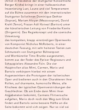
(Artist in Residence der Stuttgarter Konzertreihe
Berger Kirche) bringt in einer halbszenischen
Inszenierung Lust, Laune und viel Temperament
auf die Bühne zusammen mit den internationalen
Stuttgarter SolistInnen Dominique Dethier
(Sopran), Mariam Aloyan (Mezzosopran), David
Krahl (Tenor), Frazan Adil Kotwal (Bariton) unter
der künstlerischen Leitung von Friederike Kienle
(Dirigentin). Das Regiekonzept und die szenische
Umsetzung
des kompakten, knapp einstündigen Opernwerks
von Komponist Nicholas McRoberts, in einer
deutschen Fassung, mit sehr heiteren Texten zum
Schmunzeln von Stuttgarter Bühnenpoet
und Wortkünstler Timo Brunke ausgestattet,
kommt aus der Feder des Pariser Regisseurs und
Schauspielers Alexandre Foin. Die vier
Hauptrollen alias Mimi, Carmen, Mario und
Bartolo verkörpern hierbei mit einem
Augenzwinkern die Prototypen der italienischen
Oper und bedienen auch in den Charakteren ihrer
Rollen, auf charmante, humorvolle Weise, alle
Klischees der typischen Opernverstrickungen der
Geschlechter. Ob am Ende dann Mimi ihren
Angebeteten bekommt, Carmens Flirtversuche
aufgehen, Mario doch noch den Weg zum Glück
findet und Bartolo seine bessere Hälfte an die
Seite bekommt wird sich zeigen. Nur so viel sei