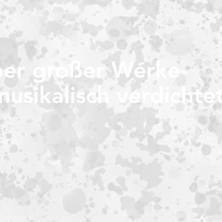
er großer Werke-
sikalisch verdichte