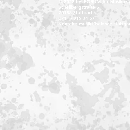
© 2022 by FORUM für Musik e.V
Schellbergstraße 5
70188 Stuttgart
0711 - 315 34 57
Kontakt:
musik@balance-stuttgar