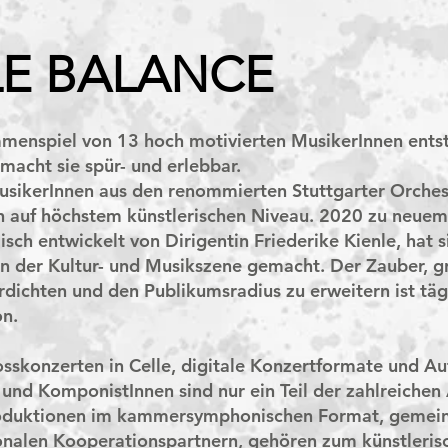
E BALANCE
mmenspiel von 13 hoch motivierten MusikerInnen entst
cht sie spür- und erlebbar.
sikerInnen aus den renommierten Stuttgarter Orchest
en auf höchstem künstlerischen Niveau. 2020 zu neuem
sch entwickelt von Dirigentin Friederike Kienle, hat 
in der Kultur- und Musikszene gemacht. Der Zauber, 
ichten und den Publikumsradius zu erweitern ist täg
on.
osskonzerten in Celle, digitale Konzertformate und A
 und KomponistInnen sind nur ein Teil der zahlreichen
oduktionen im kammersymphonischen Format, gemei
nalen Kooperationspartnern, gehören zum künstlerisc