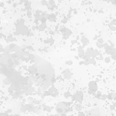
.
t.de