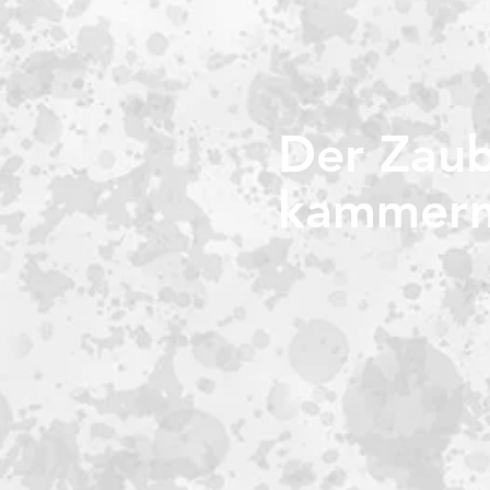
Der Zaub
kammermu