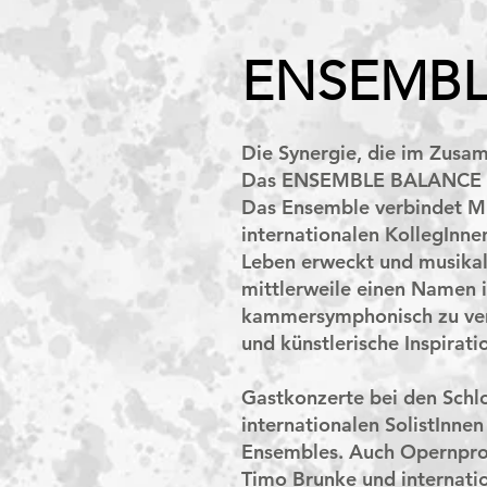
ENSEMBL
Die Synergie, die im Zusa
Das ENSEMBLE BALANCE ma
Das Ensemble verbindet Mu
internationalen KollegInn
Leben erweckt und musikali
mittlerweile einen Namen 
kammersymphonisch zu verd
und künstlerische Inspirati
Gastkonzerte bei den Schl
internationalen SolistInnen
Ensembles. Auch Opernpr
Timo Brunke und internatio